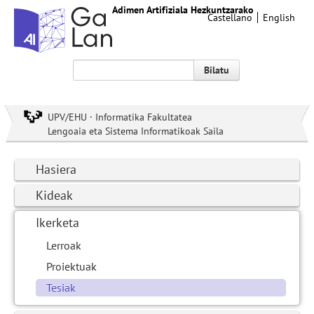
Adimen Artifiziala Hezkuntzarako
Castellano
English
Bilatu
UPV/EHU · Informatika Fakultatea
Lengoaia eta Sistema Informatikoak Saila
Hasiera
Kideak
Ikerketa
Lerroak
Proiektuak
Tesiak